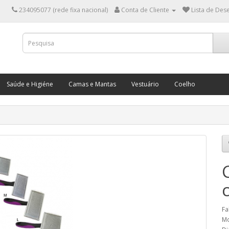
234095077 (rede fixa nacional)
Conta de Cliente
Lista de Dese
Saúde e Higiéne
Camas e Mantas
Vestuário
Coelho
Fa
Mo