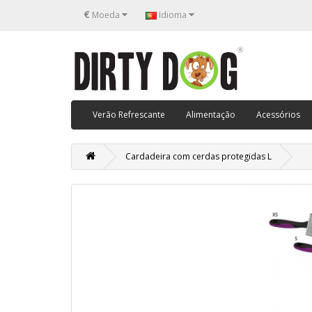
€
Moeda
Idioma
Verão Refrescante
Alimentação
Acessórios
Cardadeira com cerdas protegidas L