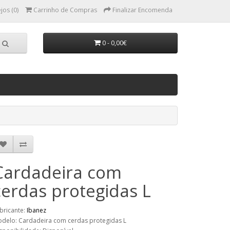
jos (0)
Carrinho de Compras
Finalizar Encomenda
0 - 0,00€
Cardadeira com
cerdas protegidas L
bricante:
Ibanez
delo: Cardadeira com cerdas protegidas L