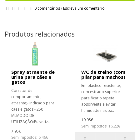
0 comentários
/
Escreva um comentário
Produtos relacionados
Spray atraente de
WC de treino (com
urina para cães e
pilar para machos)
gatos
Em plástico resistente,
Corretor de
com estrado superior
comportamento,
para fixar o tapete
atraente;- Indicado para
absorvente e evitar
cães e gatos;- 250
humidade nas pa..
MLMODO DE
19,95€
UTILIZAÇÃO:Pulveriz..
Sem impostos: 16,22€
7,95€
Sem impostos: 6,46€