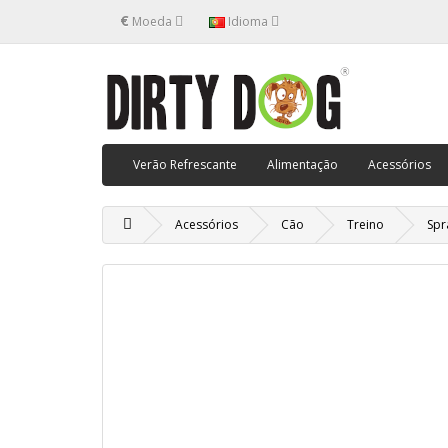
€
Moeda
Idioma
Verão Refrescante
Alimentação
Acessórios
Acessórios
Cão
Treino
Spr