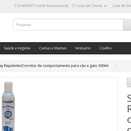
234095077 (rede fixa nacional)
Conta de Cliente
Lista de De
Saúde e Higiéne
Camas e Mantas
Vestuário
Coelho
ay Repelente/Corretor de comportamento para cão e gato 300ml