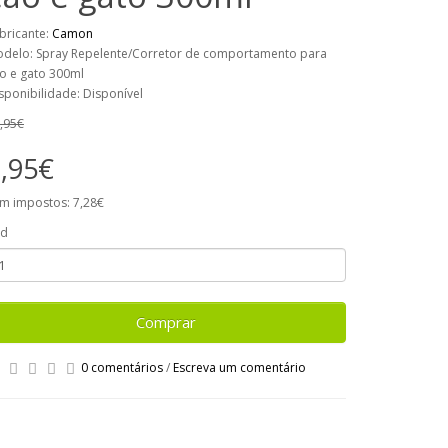
bricante:
Camon
delo: Spray Repelente/Corretor de comportamento para
o e gato 300ml
sponibilidade: Disponível
,95€
,95€
m impostos: 7,28€
td
Comprar
0 comentários
/
Escreva um comentário