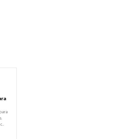
ara
 para
s.
c..