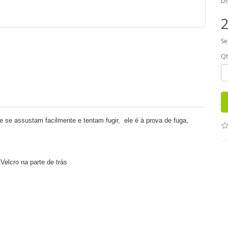
Di
2
Se
Q
e se assustam facilmente e tentam fugir
,
ele é à prova de fuga,
Velcro na parte de trás