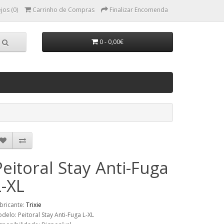
jos (0)
Carrinho de Compras
Finalizar Encomenda
0 - 0,00€
Peitoral Stay Anti-Fuga
L-XL
bricante:
Trixie
delo: Peitoral Stay Anti-Fuga L-XL