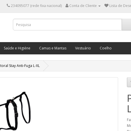
234095077 (rede fixa nacional)
Conta de Cliente
Lista de Dese
Saúde e Higiéne
Camas e Mantas
Vestuário
Coelho
itoral Stay Anti-Fuga L-XL
Fa
Mo