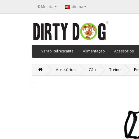
€
Moeda
Idioma
Verão Refrescante
Alimentação
Acessórios
Acessórios
Cão
Treino
Pe