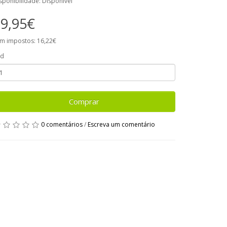
sponibilidade: Disponível
9,95€
m impostos: 16,22€
td
Comprar
0 comentários
/
Escreva um comentário