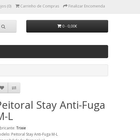
jos (0)
Carrinho de Compras
Finalizar Encomenda
0 - 0,00€
Peitoral Stay Anti-Fuga
M-L
bricante:
Trixie
delo: Peitoral Stay Anti-Fuga M-L