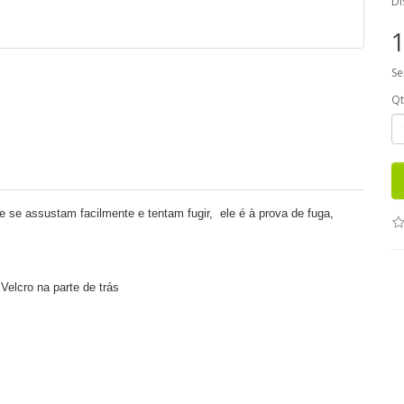
Di
1
Se
Q
e se assustam facilmente e tentam fugir
,
ele é à prova de fuga,
Velcro na parte de trás