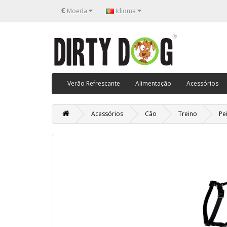
€
Moeda
Idioma
Verão Refrescante
Alimentação
Acessórios
Acessórios
Cão
Treino
Pe