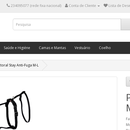
234095077 (rede fixa nacional)
Conta de Cliente
Lista de Dese
Saúde e Higiéne
Camas e Mantas
Vestuário
Coelho
itoral Stay Anti-Fuga M-L
Fa
Mo