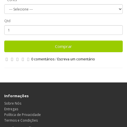
Qtd
Comprar
0 comentários
/
Escreva um comentário
Informações
Sobre Nós
Entregas
Política de Privacidade
Termos e Condições