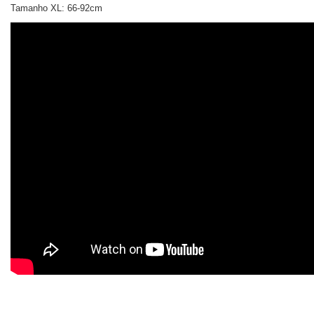
Tamanho
XL:
66-92cm