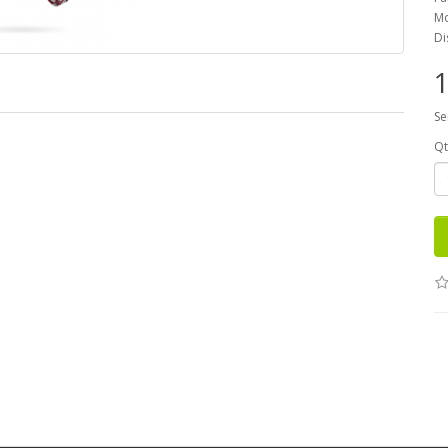
Mo
Di
1
Se
Q