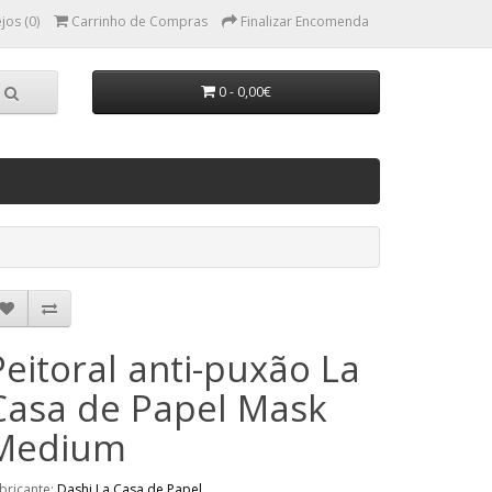
jos (0)
Carrinho de Compras
Finalizar Encomenda
0 - 0,00€
Peitoral anti-puxão La
Casa de Papel Mask
Medium
bricante:
Dashi La Casa de Papel