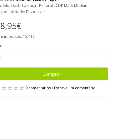
delo: Dashi La Casa - Peitoral LCDP Mask Medium
sponibilidade: Disponível
8,95€
m impostos: 15,41€
td
Comprar
0 comentários
/
Escreva um comentário