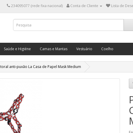
234095077 (rede fixa nacional)
Conta de Cliente
Lista de Dese
Saúde e Higiéne
Camas e Mantas
Vestuário
Coelho
itoral anti-puxão La Casa de Papel Mask Medium
Fa