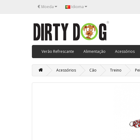
€
Moeda
Idioma
Verão Refrescante
Alimentação
Acessórios
Acessórios
Cão
Treino
Pe