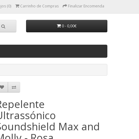
jos (0)
Carrinho de Compras
Finalizar Encomenda
0 - 0,00€
Repelente
Ultrassónico
Soundshield Max and
Molly - Rosa