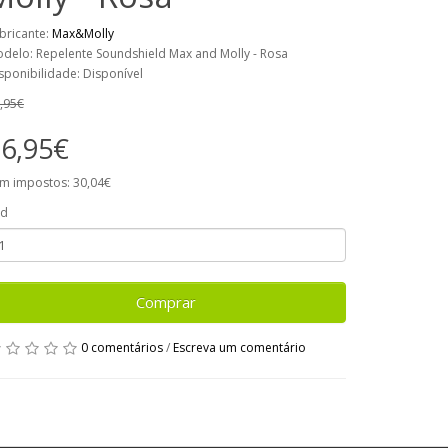
bricante:
Max&Molly
delo: Repelente Soundshield Max and Molly - Rosa
sponibilidade: Disponível
,95€
6,95€
m impostos: 30,04€
td
Comprar
0 comentários
/
Escreva um comentário