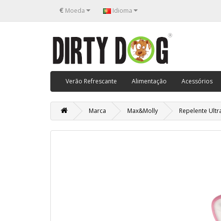
€
Moeda
Idioma
Verão Refrescante
Alimentação
Acessórios
Marca
Max&Molly
Repelente Ultr