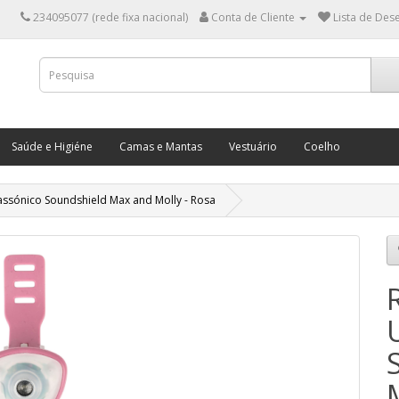
234095077 (rede fixa nacional)
Conta de Cliente
Lista de Dese
Saúde e Higiéne
Camas e Mantas
Vestuário
Coelho
assónico Soundshield Max and Molly - Rosa