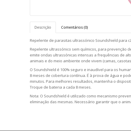
Descrição
Comentários (0)
Repelente de parasitas ultrassónico Soundshield para c
Repelente ultrassónico sem químicos, para prevenção d
emite ondas ultrassónicas intensas a frequências de alt
animais e do meio ambiente onde vivem (camas, casotas..
O Soundshield é 100% seguro e inaudível para os human
8 meses de cobertura contínua. É à prova de água e po
minutos. Para melhores resultados, mantenha o dispositi
Troque de bateria a cada 8 meses.
Nota: O Soundshield é utilizado como mecanismo preven
eliminação das mesmas. Necessário garantir que o animal