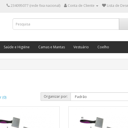
234095077 (rede fixa nacional)
Conta de Cliente
Lista de Dese
Saúde e Higiéne
Camas e Mantas
Vestuário
Coelho
Organizar por:
 (0)