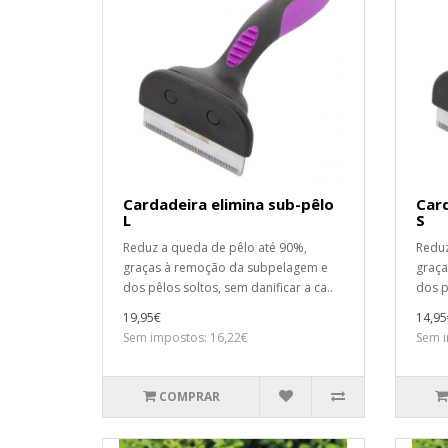
Cardadeira elimina sub-pêlo
Card
L
S
Reduz a queda de pêlo até 90%,
Reduz
graças à remoção da subpelagem e
graça
dos pêlos soltos, sem danificar a ca..
dos p
19,95€
14,95
Sem impostos: 16,22€
Sem i
COMPRAR