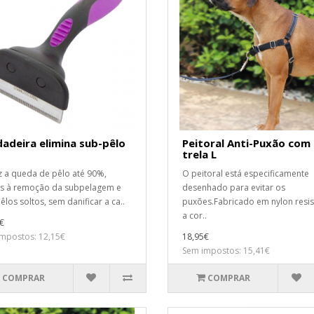
adeira elimina sub-pêlo
Peitoral Anti-Puxão com
trela L
 a queda de pêlo até 90%,
O peitoral está especificamente
s à remoção da subpelagem e
desenhado para evitar os
êlos soltos, sem danificar a ca..
puxões.Fabricado em nylon resis
a cor..
€
mpostos: 12,15€
18,95€
Sem impostos: 15,41€
COMPRAR
COMPRAR