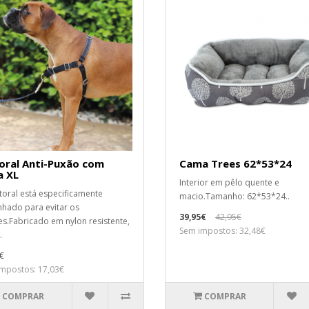
oral Anti-Puxão com
Cama Trees 62*53*24
a XL
Interior em pêlo quente e
toral está especificamente
macio.Tamanho: 62*53*24..
hado para evitar os
39,95€
42,95€
s.Fabricado em nylon resistente,
Sem impostos: 32,48€
.
€
mpostos: 17,03€
COMPRAR
COMPRAR