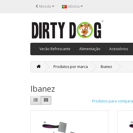
€
Moeda
Idioma
Verão Refrescante
Alimentação
Acessórios
Produtos por marca
Ibanez
Ibanez
Produtos para comparar