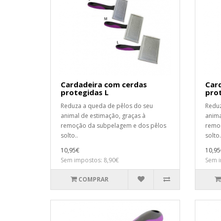
Cardadeira com cerdas
Car
protegidas L
pro
Reduza a queda de pêlos do seu
Reduz
animal de estimação, graças à
anima
remoção da subpelagem e dos pêlos
remoç
solto..
solto.
10,95€
10,95
Sem impostos: 8,90€
Sem i
COMPRAR