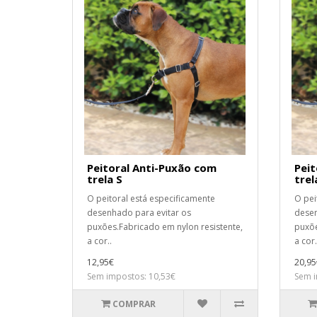
Peitoral Anti-Puxão com
Peit
trela S
trel
O peitoral está especificamente
O pei
desenhado para evitar os
desen
puxões.Fabricado em nylon resistente,
puxõe
a cor..
a cor.
12,95€
20,95
Sem impostos: 10,53€
Sem i
COMPRAR