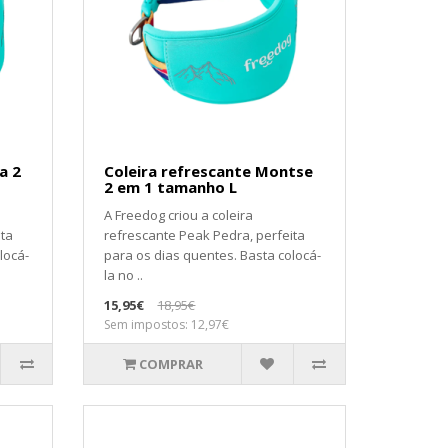
a 2
Coleira refrescante Montse
2 em 1 tamanho L
A Freedog criou a coleira
ita
refrescante Peak Pedra, perfeita
locá-
para os dias quentes. Basta colocá-
la no ..
15,95€
18,95€
Sem impostos: 12,97€
COMPRAR