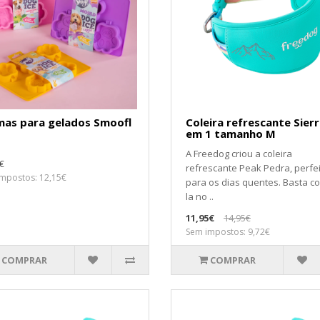
mas para gelados Smoofl
Coleira refrescante Sierr
em 1 tamanho M
A Freedog criou a coleira
€
refrescante Peak Pedra, perfe
mpostos: 12,15€
para os dias quentes. Basta co
la no ..
11,95€
14,95€
Sem impostos: 9,72€
COMPRAR
COMPRAR