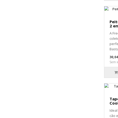
Peit
2 e
A Fre
colet
perfe
Basta
30,0
Sem i
Tape
Coo
Ideal
cão 