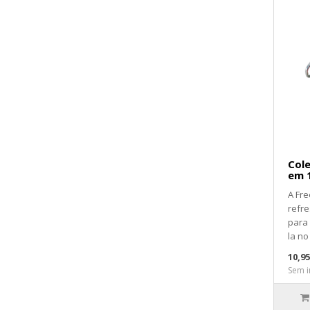
Cole
em 
A Fre
refre
para 
la no 
10,9
Sem i