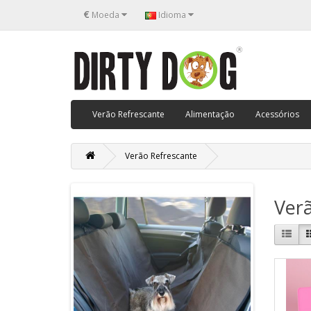
€
Moeda
Idioma
Verão Refrescante
Alimentação
Acessórios
Verão Refrescante
Ver