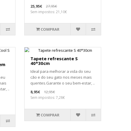
25,95€
27,95€
Sem impostos: 21,10€
COMPRAR
Tapete refrescante S
40*30cm
vem
Ideal para melhorar a vida do seu
seu
cão e do seu gato nos meses mais
mais
quentes.Garante o seu bem-estar, ..
ar, ..
8,95€
12,95€
Sem impostos: 7,28€
COMPRAR