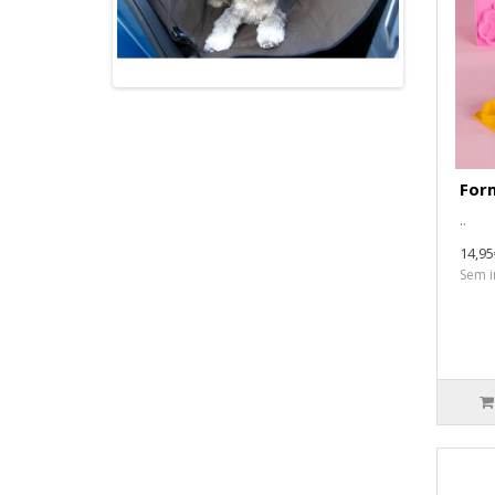
For
..
14,95
Sem i