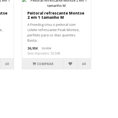
ntse
Peitoral refrescante Montse
2 em 1 tamanho M
A Freedog criou o peitoral com
e,
colete refrescante Peak Montse,
perfeito para os dias quentes.
Basta ..
36,95€
39,95€
Sem impostos: 30,04€
COMPRAR