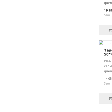
quent
19,9
Sem i
Tap
50*
Ideal
cão 
quent
14,95
Sem i