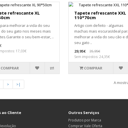
ete refrescante XL
Tapete refrescante XXL
50cm
110*70cm
 para melhorar a vida do seu
Artigo com defeito - algumas
e do seu gato nos meses mais
machas mais escurasIdeal par
es.Garante o seu bem-estar, ..
melhorar a vida do seu cão e 
seu gato ..
€
mpostos: 17,03€
29,95€
35,95€
Sem impostos: 24,35€
COMPRAR
COMPRAR
A mostra
>
>|
 ao Cliente
Outros Serviços
Produtos por Marca
 Devolução
Comprar Vale Oferta