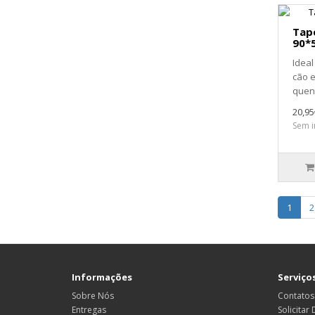
Tap
90*
Ideal
cão 
quent
20,95
Sem i
1
2
Informações
Serviços
Sobre Nós
Contatos
Entregas
Solicitar