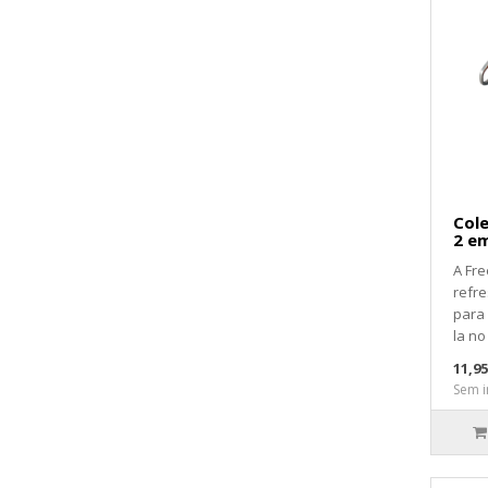
Cole
2 e
A Fre
refre
para 
la no 
11,9
Sem i