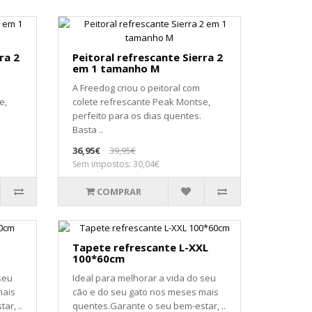
ra 2
Peitoral refrescante Sierra 2
em 1 tamanho M
A Freedog criou o peitoral com
e,
colete refrescante Peak Montse,
perfeito para os dias quentes.
Basta ..
36,95€
39,95€
Sem impostos: 30,04€
COMPRAR
Tapete refrescante L-XXL
100*60cm
seu
Ideal para melhorar a vida do seu
mais
cão e do seu gato nos meses mais
ar, ..
quentes.Garante o seu bem-estar, ..