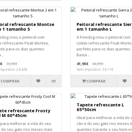
oral refrescante Montse
Peitoral refrescante Sier
m 1 tamanho S
em 1 tamanho L
edog criou o peitoral com
A Freedog criou o peitoral com
e refrescante Peak Montse,
colete refrescante Peak Monts
ito para os dias quentes.
perfeito para os dias quentes.
 ..
Basta ..
4€
36,95€
41,95€
44,95€
mpostos: 24,42€
Sem impostos: 34,11€
COMPRAR
COMPRAR
Tapete refrescante L
65*50cm
te refrescante Frosty
l M 60*45cm
Ideal para melhorar a vida do 
 para melhorar a vida do seu
cão e do seu gato nos meses 
e do seu gato nos meses mais
quentes.Garante o seu bem-est