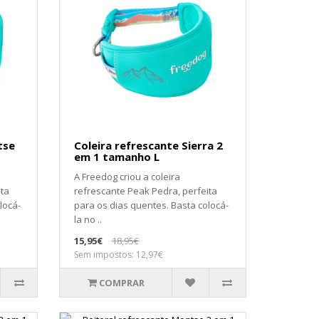
tse
Coleira refrescante Sierra 2
em 1 tamanho L
A Freedog criou a coleira
ita
refrescante Peak Pedra, perfeita
locá-
para os dias quentes. Basta colocá-
la no ..
15,95€
18,95€
Sem impostos: 12,97€
COMPRAR