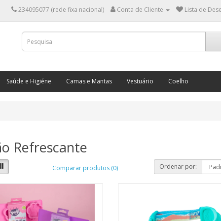
234095077 (rede fixa nacional)
Conta de Cliente
Lista de Dese
Saúde e Higiéne
Camas e Mantas
Vestuário
Coelho
ão Refrescante
Ordenar por:
Comparar produtos (0)