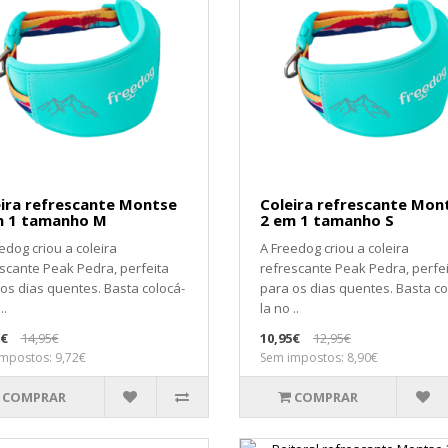
ira refrescante Montse
Coleira refrescante Mon
m 1 tamanho M
2 em 1 tamanho S
edog criou a coleira
A Freedog criou a coleira
scante Peak Pedra, perfeita
refrescante Peak Pedra, perfe
os dias quentes. Basta colocá-
para os dias quentes. Basta co
..
la no ..
5€
14,95€
10,95€
12,95€
mpostos: 9,72€
Sem impostos: 8,90€
COMPRAR
COMPRAR