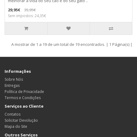
melhorar a vida do seu cão e do seu gato ..
29,95€
35,95€
Sem impostos: 24,35€
A mostrar de 1 a 19 de um total de 19 encontrados. | 1 Página(s) |
Informações
Sobre Nós
Entregas
Política de Privacidade
Termos e Condições
Serviços ao Cliente
Contatos
Solicitar Devolução
Mapa do Site
Outros Serviços