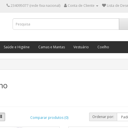
234095077 (rede fixa nacional)
Conta de Cliente
Lista de Dese
Saúde e Higiéne
Camas e Mantas
Vestuário
Coelho
no
Ordenar por:
Comparar produtos (0)