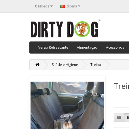
€
Moeda
Idioma
Verão Refrescante
Alimentação
Acessórios
Saúde e Higiéne
Treino
Trei