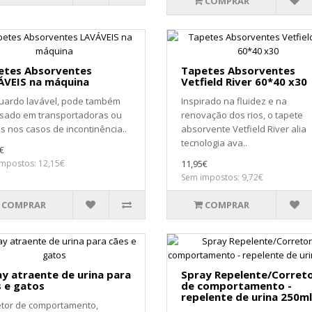
COMPRAR
etes Absorventes
Tapetes Absorventes
ÁVEIS na máquina
Vetfield River 60*40 x30
uardo lavável, pode também
Inspirado na fluidez e na
usado em transportadoras ou
renovação dos rios, o tapete
 nos casos de incontinência..
absorvente Vetfield River alia
tecnologia ava..
€
mpostos: 12,15€
11,95€
Sem impostos: 9,72€
COMPRAR
COMPRAR
y atraente de urina para
Spray Repelente/Corret
 e gatos
de comportamento -
repelente de urina 250ml
etor de comportamento,