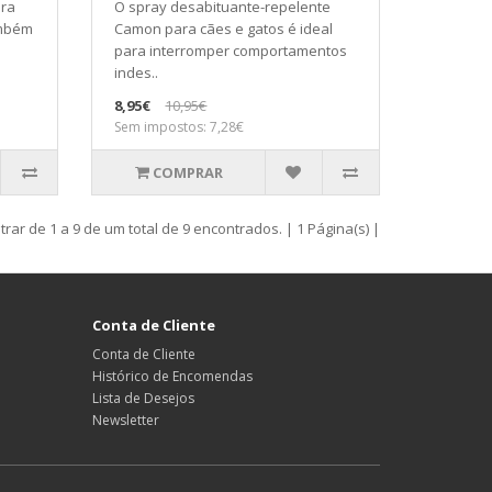
ara
O spray desabituante-repelente
ambém
Camon para cães e gatos é ideal
para interromper comportamentos
indes..
8,95€
10,95€
Sem impostos: 7,28€
COMPRAR
rar de 1 a 9 de um total de 9 encontrados. | 1 Página(s) |
Conta de Cliente
Conta de Cliente
Histórico de Encomendas
Lista de Desejos
Newsletter