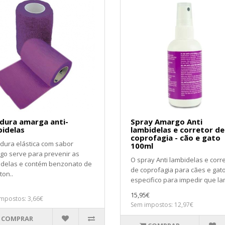
dura amarga anti-
Spray Amargo Anti
idelas
lambidelas e corretor de
coprofagia - cão e gato
adura elástica com sabor
100ml
go serve para prevenir as
O spray Anti lambidelas e corr
idelas e contém benzonato de
de coprofagia para cães e gat
on..
especifico para impedir que la
15,95€
mpostos: 3,66€
Sem impostos: 12,97€
COMPRAR