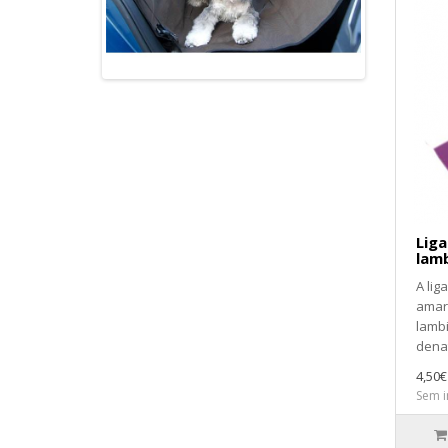
Liga
lamb
A lig
amar
lamb
denat
4,50€
Sem i