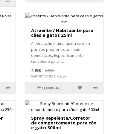
Atraente / Habituante para
cães e gatos 25ml
A educação é uma ajuda valiosa
para os pequenos animais
domésticos. Especificamente
concebido para c..
4,95€
5,95€
Sem impostos: 4,02€
COMPRAR
or
Spray Repelente/Corretor
de comportamento para cão
e gato 300ml