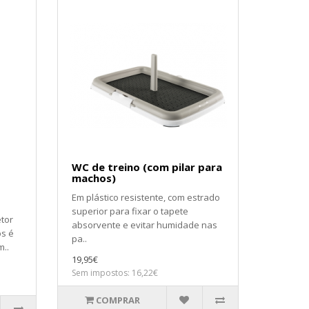
WC de treino (com pilar para
machos)
Em plástico resistente, com estrado
superior para fixar o tapete
etor
absorvente e evitar humidade nas
os é
pa..
m..
19,95€
Sem impostos: 16,22€
COMPRAR