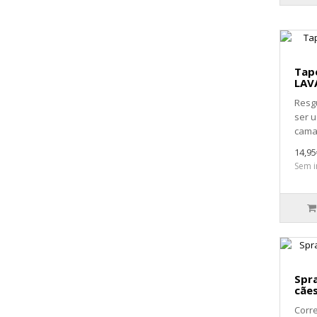
Tap
LAV
Resg
ser 
camas
14,95
Sem i
Spra
cães
Corr