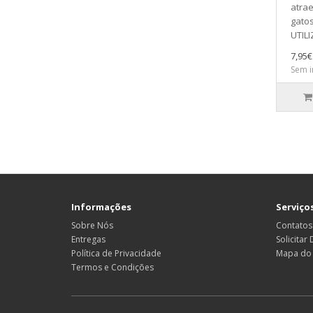
atrae
gato
UTILI
7,95€
Sem i
Informações
Serviços
Sobre Nós
Contatos
Entregas
Solicitar
Política de Privacidade
Mapa do 
Termos e Condições