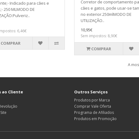
Corretor de comportamento p
nte;- Indicado para cães e
cães e gatos, pode usar-se t
s;- 250 MLMODO DE
no exterior.250mlMODO DE
ZAÇÃO:Pulveriz..
UTILIZAÇÃO..
10,95€
mpostos: 6,46€
Sem impostos: 8,90€
COMPRAR
COMPRAR
A most
 ao Cliente
Outros Serviços
Produtos por Marca
 Devolução
Comprar Vale Oferta
Site
Programa de Afiliados
Produtos em Promoção