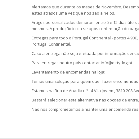
Alertamos que durante os meses de Novembro, Dezembro
estes atrasos uma vez que nos são alheios.
Artigos personalizados demoram entre 5 e 15 dias úteis
mesmos. A produção inicia-se após confirmação do pag
Entregas para todo o Portugal Continental - portes 4.90€,
Portugal Continental.
Caso a entrega não seja efetuada por informações errada
Para entregas noutro país contactar info@dirtydog.pt
Levantamento de encomendas na loja:
Temos uma solução para quem quer fazer encomendas se
Estamos na Rua de Anadia n.º 14 Vila Jovem , 3810-208 Av
Bastará selecionar esta alternativa nas opções de entr
Não nos comprometemos a manter uma encomenda reserv