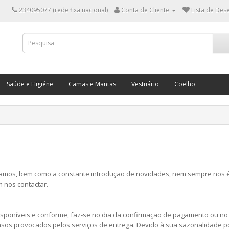
234095077 (rede fixa nacional)
Conta de Cliente
Lista de Dese
Saúde e Higiéne
Camas e Mantas
Vestuário
Coelho
mos, bem como a constante introdução de novidades, nem sempre nos é po
 nos contactar.
poníveis e conforme, faz-se no dia da confirmação de pagamento ou no dia
rasos provocados pelos serviços de entrega. Devido à sua sazonalidade 