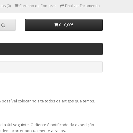
jos (0)
Carrinho de Compras
Finalizar Encomenda
0 - 0,00€
ssível colocar no site todos os artigos que temos.
 útil seguinte. O cliente é notificado da expedição
podem ocorrer pontualmente atrasos.