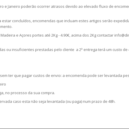
 e Janeiro poderão ocorrer atrasos devido ao elevado fluxo de encome
 a estar concluídos, encomendas que incluam estes artigos serão expedi
amento.
 Madeira e Açores portes até 2Kg - 4.90€, acima dos 2Kg contactar info@dir
s ou insuficientes prestadas pelo cliente a 2ª entrega terá um custo de 
m ter que pagar custos de envio: a encomenda pode ser levantada pes
eiro
ega, no processo da sua compra.
ada caso esta não seja levantada (ou paga) num prazo de 48h.