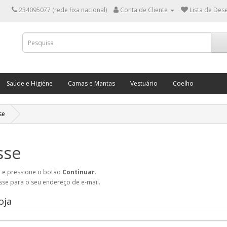
234095077 (rede fixa nacional)
Conta de Cliente
Lista de Dese
Saúde e Higiéne
Camas e Mantas
Vestuário
Coelho
se
sse
te e pressione o botão
Continuar
.
se para o seu endereço de e-mail.
oja